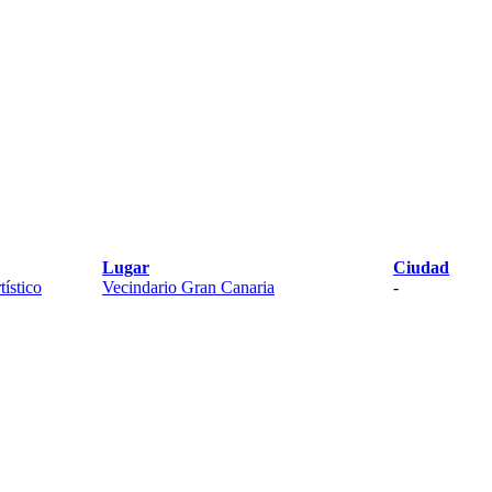
Lugar
Ciudad
tístico
Vecindario Gran Canaria
-